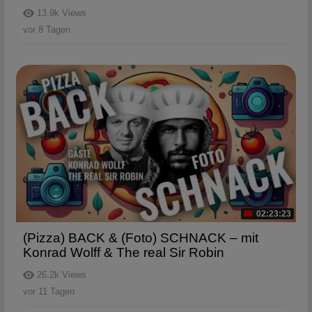
13.9k
Views
vor 8 Tagen
02:23:23
(Pizza) BACK & (Foto) SCHNACK – mit
Konrad Wolff & The real Sir Robin
26.2k
Views
vor 11 Tagen