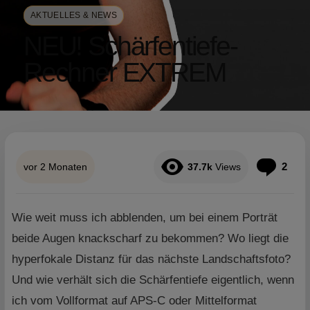
AKTUELLES & NEWS
NEU! Schärfentiefe-
Rechner EXTREM
Kom
2
vor 2 Monaten
37.7k
Views
Wie weit muss ich abblenden, um bei einem Porträt
beide Augen knackscharf zu bekommen? Wo liegt die
hyperfokale Distanz für das nächste Landschaftsfoto?
Und wie verhält sich die Schärfentiefe eigentlich, wenn
ich vom Vollformat auf APS-C oder Mittelformat