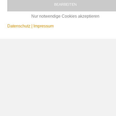
13.9k
Views
BEARBEITEN
vor 8 Tagen
Nur notwendige Cookies akzeptieren
Datenschutz
|
Impressum
AKTUELLES & NEWS
Martin in Osaka – Wie wird eine
Kamera gelauncht?
vor 2 Monaten
37.7k
Views