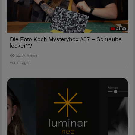
41:40
Die Foto Koch Mysterybox #07 – Schraube
locker??
12.3k
Views
vor 7 Tagen