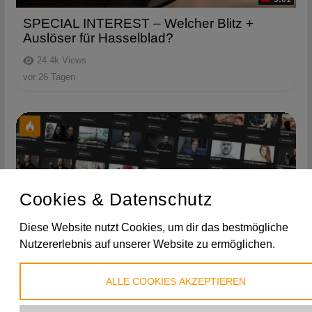
SPECIAL INTEREST – Welcher Blitz +
Auslöser für Hasselblad?
24.4k
Views
vor 26 Tagen
Cookies & Datenschutz
Diese Website nutzt Cookies, um dir das bestmögliche
Nutzererlebnis auf unserer Website zu ermöglichen.
ALLE COOKIES AKZEPTIEREN
Das größte GERSTFLIX-Update aller
Zeiten!