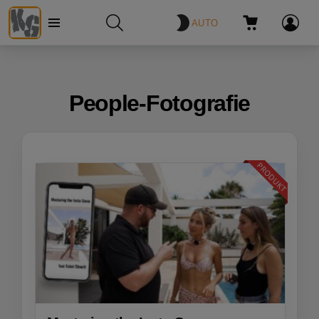
AUTO
Menü
SUCHE
WARENKORB
ANMELDE
People-Fotografie
PRODUKT