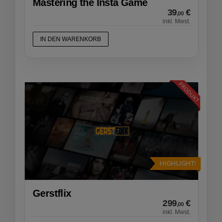
Mastering the Insta Game
39
€
,00
inkl. Mwst.
IN DEN WARENKORB
PRODUKT
HIGHLIGHT!
Gerstflix
299
€
,00
inkl. Mwst.