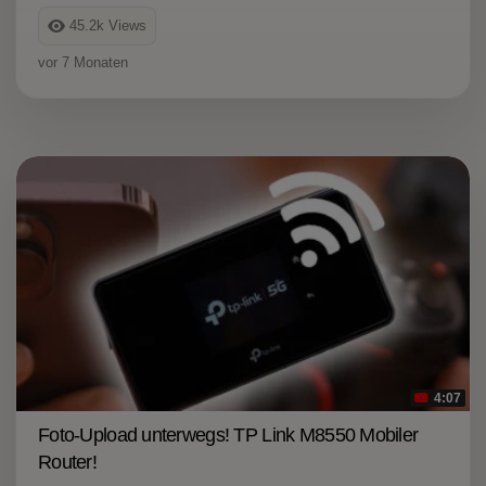
45.2k
Views
vor 7 Monaten
4:07
Foto-Upload unterwegs! TP Link M8550 Mobiler
Router!