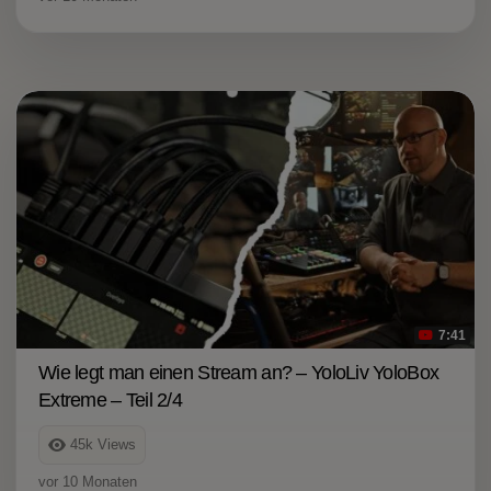
7:41
Wie legt man einen Stream an? – YoloLiv YoloBox
Extreme – Teil 2/4
45k
Views
vor 10 Monaten