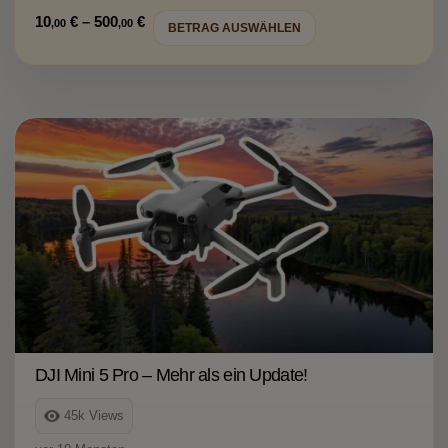
Preisspanne:
10
€
–
500
€
,00
,00
BETRAG AUSWÄHLEN
10,00 €
bis
500,00 €
DJI Mini 5 Pro – Mehr als ein Update!
45k
Views