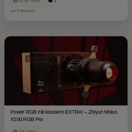
42.5k
Views
1
Kommentar
vor 9 Monaten
Power RGB mit krassem EXTRA! – Zhiyun Molus
X100 RGB Pro
30k
Views