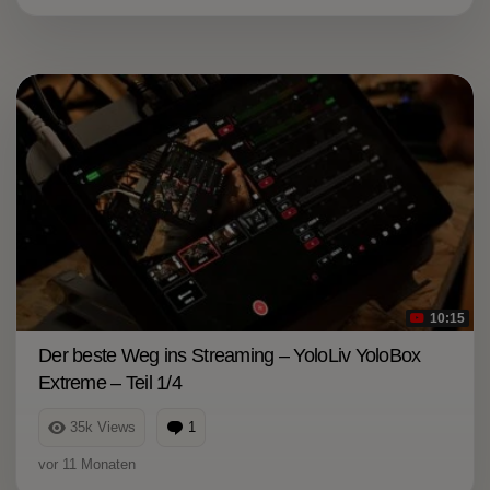
10:15
Der beste Weg ins Streaming – YoloLiv YoloBox
Extreme – Teil 1/4
35k
Views
1
Kommentar
vor 11 Monaten