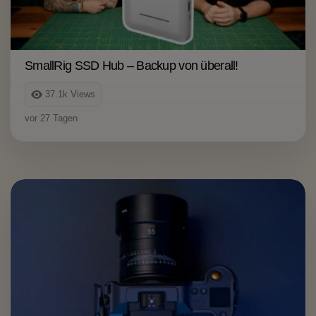
SmallRig SSD Hub – Backup von überall!
37.1k
Views
vor 27 Tagen