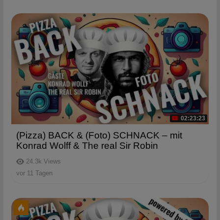
02:23:23
(Pizza) BACK & (Foto) SCHNACK – mit
Konrad Wolff & The real Sir Robin
24.3k
Views
vor 11 Tagen