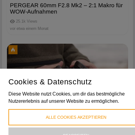
PERGEAR 60mm F2.8 Mk2 – 2:1 Makro für
WOW-Aufnahmen
25.1k
Views
vor etwa einem Monat
Cookies & Datenschutz
Diese Website nutzt Cookies, um dir das bestmögliche
Nutzererlebnis auf unserer Website zu ermöglichen.
3:01
ALLE COOKIES AKZEPTIEREN
SPECIAL INTEREST – Welcher Blitz +
Auslöser für Hasselblad?
24.1k
Views