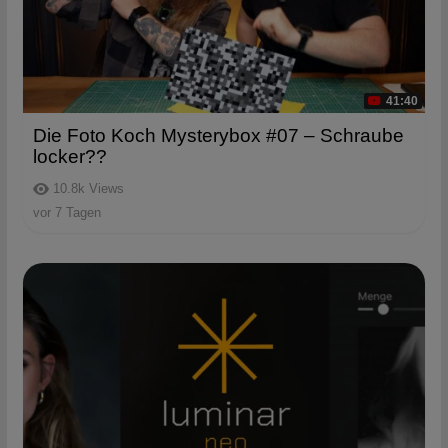
41:40
Die Foto Koch Mysterybox #07 – Schraube
locker??
10.8k
Views
vor 7 Tagen