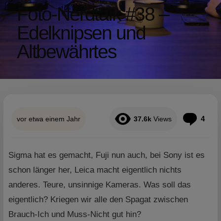
Foto-Nerdtalk #38 –
Edelknipsen und
Altbewährtes
Kom
4
vor etwa einem Jahr
37.6k
Views
Sigma hat es gemacht, Fuji nun auch, bei Sony ist es
schon länger her, Leica macht eigentlich nichts
anderes. Teure, unsinnige Kameras. Was soll das
eigentlich? Kriegen wir alle den Spagat zwischen
Brauch-Ich und Muss-Nicht gut hin?