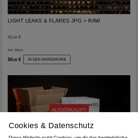
LIGHT LEAKS & FLARES JPG + RAW
50
€
,00
inkl. Mwst.
50
€
IN DEN WARENKORB
,00
AUSVERKAUFT!
Cookies & Datenschutz
Diese Website nutzt Cookies, um dir das bestmögliche