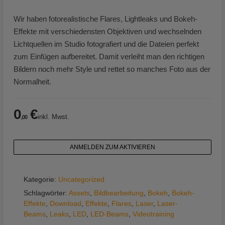
Wir haben fotorealistische Flares, Lightleaks und Bokeh-
Effekte mit verschiedensten Objektiven und wechselnden
Lichtquellen im Studio fotografiert und die Dateien perfekt
zum Einfügen aufbereitet. Damit verleiht man den richtigen
Bildern noch mehr Style und rettet so manches Foto aus der
Normalheit.
0
€
inkl. Mwst.
,00
ANMELDEN ZUM AKTIVIEREN
Kategorie:
Uncategorized
Schlagwörter:
Assets
,
Bildbearbeitung
,
Bokeh
,
Bokeh-
Effekte
,
Download
,
Effekte
,
Flares
,
Laser
,
Laser-
Beams
,
Leaks
,
LED
,
LED-Beams
,
Videotraining