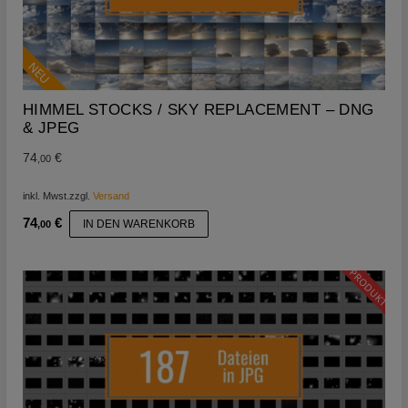
NEU
HIMMEL STOCKS / SKY REPLACEMENT – DNG
& JPEG
74
€
,00
inkl. Mwst.
zzgl.
Versand
74
€
IN DEN WARENKORB
,00
PRODUKT