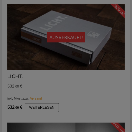
PRODUKT
AUSVERKAUFT!
LICHT.
532
€
,00
inkl. Mwst.
zzgl.
Versand
532
€
WEITERLESEN
,00
PRODUKT