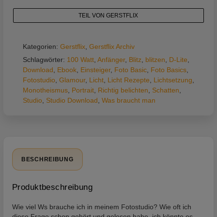
TEIL VON GERSTFLIX
Kategorien:
Gerstflix
,
Gerstflix Archiv
Schlagwörter:
100 Watt
,
Anfänger
,
Blitz
,
blitzen
,
D-Lite
,
Download
,
Ebook
,
Einsteiger
,
Foto Basic
,
Foto Basics
,
Fotostudio
,
Glamour
,
Licht
,
Licht Rezepte
,
Lichtsetzung
,
Monotheismus
,
Portrait
,
Richtig belichten
,
Schatten
,
Studio
,
Studio Download
,
Was braucht man
BESCHREIBUNG
Produktbeschreibung
Wie viel Ws brauche ich in meinem Fotostudio? Wie oft ich
diese Frage schon gehört und gelesen habe, ich könnte es