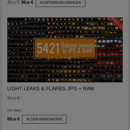
Dieses
Ursprünglicher
Aktueller
45
€
39
€
AUSFÜHRUNG WÄHLEN
,00
,00
Produkt
Preis
Preis
war:
ist:
weist
45,00 €
39,00 €.
mehrere
PRODUKT
Varianten
auf.
Die
Optionen
können
auf
der
Produktseite
gewählt
werden
LIGHT LEAKS & FLARES JPG + RAW
50
€
,00
inkl. Mwst.
50
€
IN DEN WARENKORB
,00